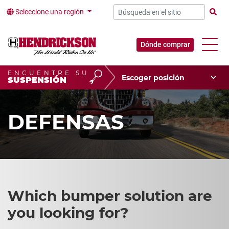
Seleccione una región
Búsqu
Dónde comprar
ENCUENTRE SU
Escoger su posición
SUSPENSIÓN
Tipo de vehículo
Escoger su aplicación
DEFENSAS
Which bumper solution are
you looking for?