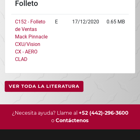
Folleto
C152 - Folleto
E
17/12/2020
0.65 MB
de Ventas
Mack Pinnacle
CXU/Vision
CX - AERO
CLAD
VER TODA LA LITERATURA
¿Necesita ayuda? Llame al
+52 (442)-296-3600
o
Contáctenos