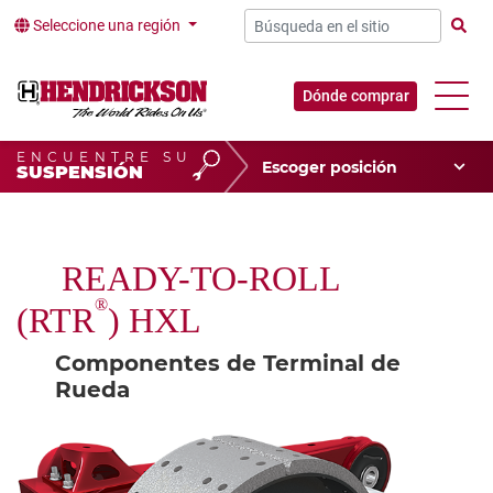
Seleccione una región
Búsqu
Dónde comprar
ENCUENTRE SU
Escoger su posición
SUSPENSIÓN
Tipo de vehículo
Escoger su aplicación
READY-TO-ROLL
®
(RTR
) HXL
Componentes de Terminal de
Rueda