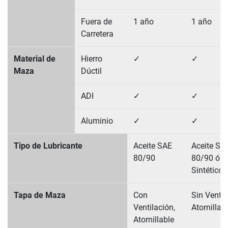
Fuera de
1 año
1 año
Carretera
Material de
Hierro
✓
✓
Maza
Dúctil
ADI
✓
✓
Aluminio
✓
✓
Tipo de Lubricante
Aceite SAE
Aceite SA
80/90
80/90 ó
Sintético 
Tapa de Maza
Con
Sin Ventil
Ventilación,
Atornillab
Atornillable