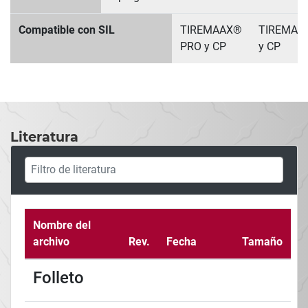
Compatible con SIL
TIREMAAX®
TIREMAA
PRO y CP
y CP
Literatura
Nombre del
archivo
Rev.
Fecha
Tamaño
Folleto