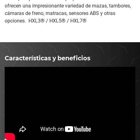
ofrecen una impresionante variedad de mazas, tambores,
cámaras de freno, matracas, sensores ABS y otras
opciones. HXL3® / HXL5® / HXL7®
Características y beneficios