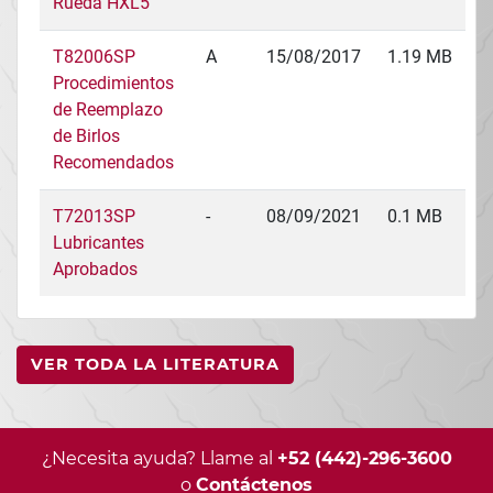
Rueda HXL5
T82006SP
A
15/08/2017
1.19 MB
Procedimientos
de Reemplazo
de Birlos
Recomendados
T72013SP
-
08/09/2021
0.1 MB
Lubricantes
Aprobados
VER TODA LA LITERATURA
¿Necesita ayuda? Llame al
+52 (442)-296-3600
o
Contáctenos