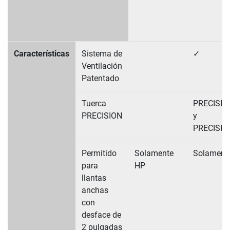
Características
Sistema de
✓
Ventilación
Patentado
Tuerca
PRECISI
PRECISION
y
PRECISI
Permitido
Solamente
Solament
para
HP
llantas
anchas
con
desface de
2 pulgadas