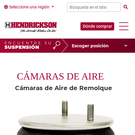
Seleccione una región
Búsqu
Dónde comprar
ENCUENTRE SU
Escoger su posición
SUSPENSIÓN
Tipo de vehículo
Escoger su aplicación
CÁMARAS DE AIRE
Cámaras de Aire de Remolque