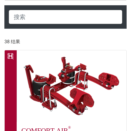
38
结果
®
COMFORT AIR