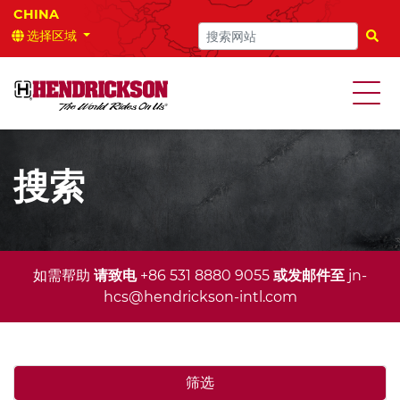
选择区域
搜索
搜索
如需帮助
请致电
+86 531 8880 9055
或发邮件至
jn-
hcs@hendrickson-intl.com
筛选